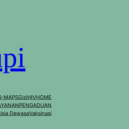
pi
G-MAPS
Gizi
HIV
HOME
AYANAN
PENGADUAN
Usia Dewasa
Vaksinasi