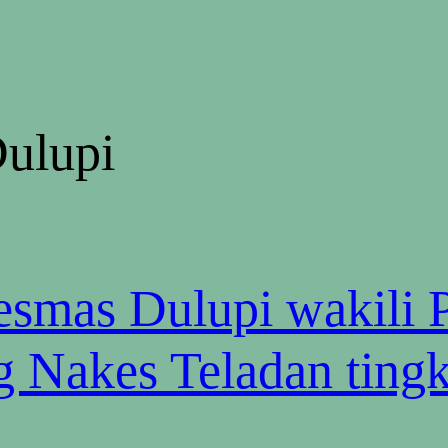
ulupi
esmas Dulupi wakili P
g Nakes Teladan tingk