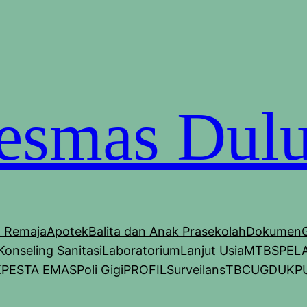
esmas Dulu
& Remaja
Apotek
Balita dan Anak Prasekolah
Dokumen
Konseling Sanitasi
Laboratorium
Lanjut Usia
MTBS
PEL
K
PESTA EMAS
Poli Gigi
PROFIL
Surveilans
TBC
UGD
UKP